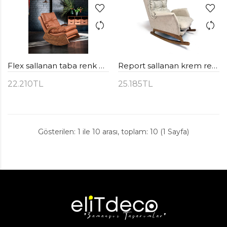
Flex sallanan taba renk dinlenme - TV koltuğu
Report sallanan krem renk dinlenme - TV koltuğu
22.210TL
25.185TL
Gösterilen: 1 ile 10 arası, toplam: 10 (1 Sayfa)