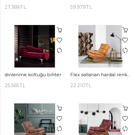
27.386TL
59.979TL
dinlenme koltuğu bihter
Flex sallanan hardal renk dinlenme - TV koltuğu
25.565TL
22.210TL