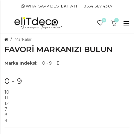
WHATSAPP DESTEK HATTI:
0534 387 4367
0
0
Markalar
FAVORI MARKANIZI BULUN
Marka İndeksi:
0 - 9
E
0 - 9
10
11
12
7
8
9