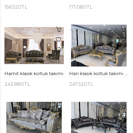
156.520TL
171.080TL
Hamit klasik koltuk takımı
Han klasik koltuk takımı ( altın )
243.880TL
247.520TL