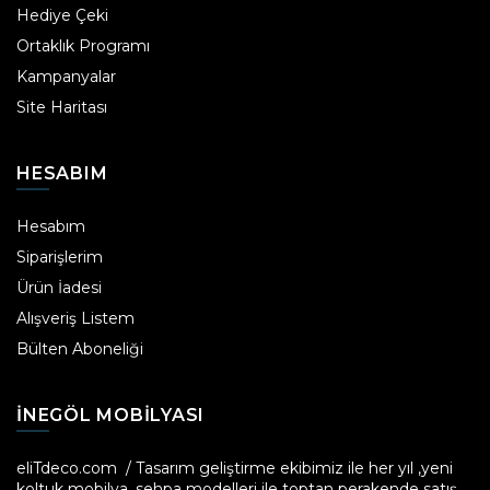
Hediye Çeki
Ortaklık Programı
Kampanyalar
Site Haritası
HESABIM
Hesabım
Siparişlerim
Ürün İadesi
Alışveriş Listem
Bülten Aboneliği
INEGÖL MOBILYASI
eliTdeco.com / Tasarım geliştirme ekibimiz ile her yıl ,yeni
koltuk mobilya, sehpa modelleri ile toptan perakende satış