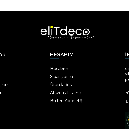
AR
HESABIM
I
Hesabım
el
yı
Siparişlerim
p
ogramı
Ürün İadesi
r
Alışveriş Listem
Bülten Aboneliği