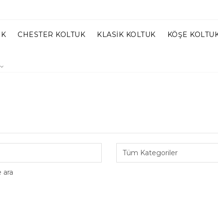
UK
CHESTER KOLTUK
KLASIK KOLTUK
KÖŞE KOLTU
e ara