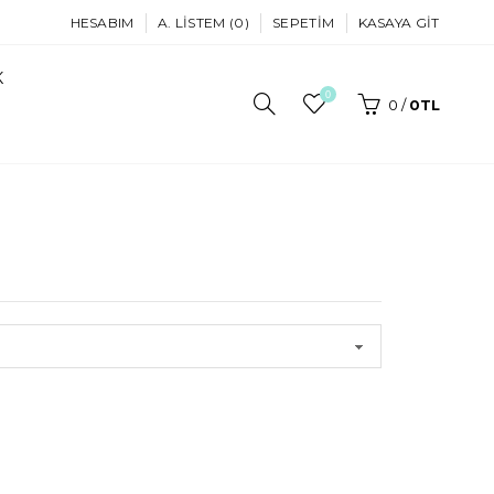
HESABIM
A. LISTEM (0)
SEPETIM
KASAYA GIT
K
0
0
/
0TL