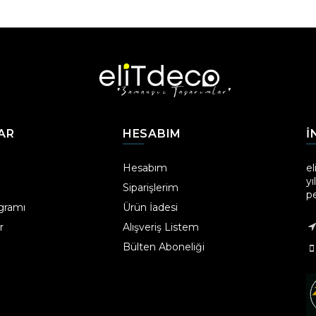
AR
HESABIM
I
Hesabım
el
yı
Siparişlerim
p
ogramı
Ürün İadesi
r
Alışveriş Listem
Bülten Aboneliği