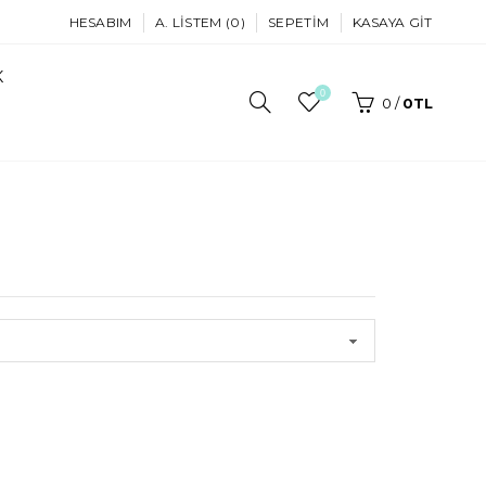
HESABIM
A. LISTEM (0)
SEPETIM
KASAYA GIT
K
0
0
/
0TL