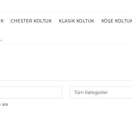
UK
CHESTER KOLTUK
KLASIK KOLTUK
KÖŞE KOLTU
e ara