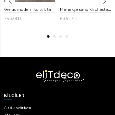
Venüs modern koltuk takımı
Menekşe sandıklı chester koltuk takımı
76.339TL
83.527TL
BILGILER
Gizlilik politikası