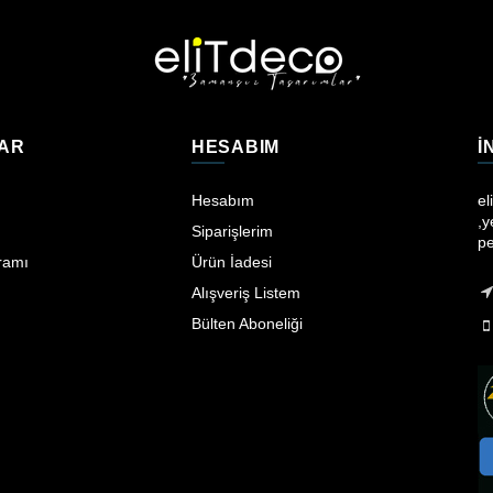
AR
HESABIM
I
Hesabım
el
,y
Siparişlerim
pe
ramı
Ürün İadesi
Alışveriş Listem
Bülten Aboneliği