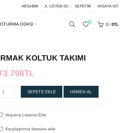
HESABIM
A. LISTEM (0)
SEPETIM
KASAYA GIT
0
OTURMA ODASI
0
/
0TL
IRMAK KOLTUK TAKIMI
73.798TL
SEPETE EKLE
HEMEN AL
Alışveriş Listeme Ekle
Karşılaştırma listesine ekle