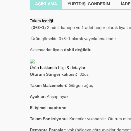
AÇIKLAMA
YURTDIŞI GÖNDERİM
İADE
Takım içeriği
-(
3+3+1
) 2 adet kanepe ve 1 adet berjer olarak fiyatlan
-Ürün görselde 3+3+1 olarak yayınlanmaktadır.
Aksesuarlar fiyata
dahil değildir.
Ürün hakkında bilgi & detaylar
Oturum Sünger kalitesi:
32ds
Takım Malzemeleri
:
Gürgen ağaç
Ayaklar:
Ahşap ayak
El işlmeli capitone.
Takım Fonksiyonu:
Kırlentler yıkanabilir. Oturum mind
Demonte Parçalar:
yok (bölgeye göre ayaklar demonte 