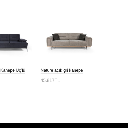
t Kanepe Üç'lü
Nature açık gri kanepe
Alus krem b
45.817TL
18.694TL
le
Sepete Ekle
Sepete