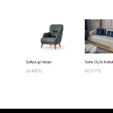
mı 3+3+1
Softya gri berjer
Soho Üç'lü Koltu
19.492TL
60.277TL
Sepete Ekle
Sepete Ekle