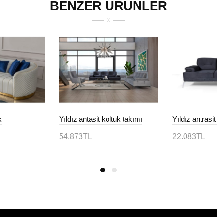
BENZER ÜRÜNLER
k
Yıldız antasit koltuk takımı
Yıldız antrasi
54.873TL
22.083TL
Sepete Ekle
Sepete Ek