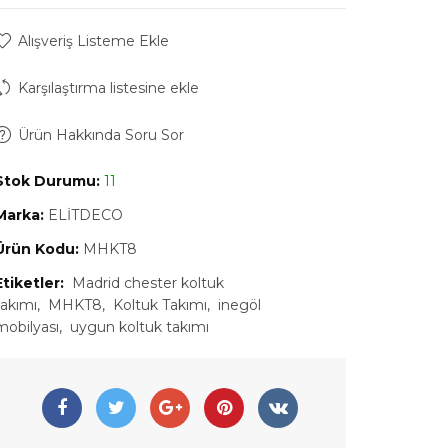
Alışveriş Listeme Ekle
Karşılaştırma listesine ekle
Ürün Hakkında Soru Sor
Stok Durumu:
11
Marka:
ELİTDECO
Ürün Kodu:
MHKT8
Etiketler:
Madrid chester koltuk
takımı
MHKT8
Koltuk Takımı
inegöl
mobilyası
uygun koltuk takımı