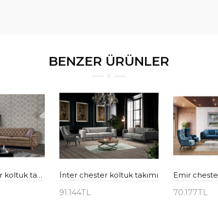
BENZER ÜRÜNLER
Destan chester koltuk takımı
İnter chester koltuk takımı
Emir cheste
91.144TL
70.177TL
e
Sepete Ekle
Sepete 