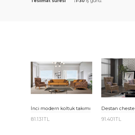
Teslimat süresi :1-30
iş günü.
Star sandıklı chester koltuk takımı
İnci modern koltuk takımı
81.131TL
91.401TL
Sepete Ekle
Sepete Ekl