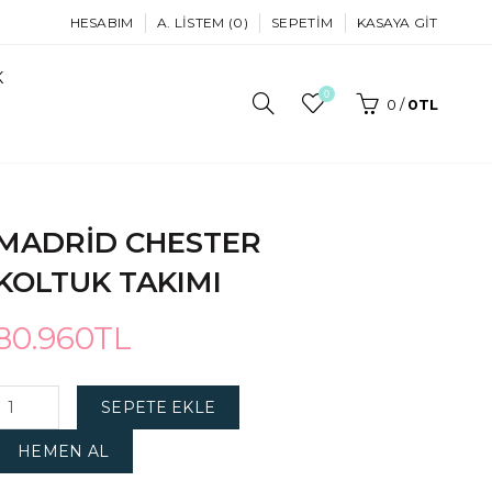
HESABIM
A. LISTEM (0)
SEPETIM
KASAYA GIT
K
0
0
/
0TL
MADRID CHESTER
KOLTUK TAKIMI
80.960TL
SEPETE EKLE
HEMEN AL