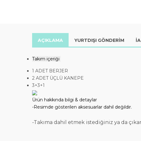
AÇIKLAMA
YURTDIŞI GÖNDERİM
İ
Takım içeriği
1 ADET BERJER
2 ADET ÜÇLÜ KANEPE
3+3+1
Ürün hakkında bilgi & detaylar
-Resimde gösterilen aksesuarlar dahil değildir.
-Takıma dahil etmek istediğiniz ya da çıkar