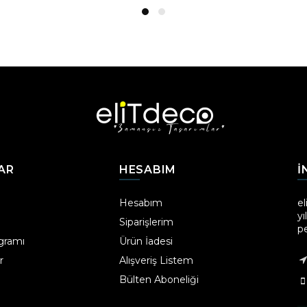
AR
HESABIM
I
Hesabım
el
yı
Siparişlerim
p
ogramı
Ürün İadesi
r
Alışveriş Listem
Bülten Aboneliği