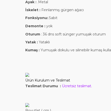
Ayak :
.Metal
İskelet :
Fırınlanmış gürgen ağacı
Fonksiyonu:
.Sabit
Demonte :
yok
Oturum
: 36 dns soft sünger yumuşak oturum
Yatak
:
Yataklı
Kumaş :
Yumuşak dokulu ve silinebilir kumaş kullanı
Ürün Kurulum ve Teslimat
Teslimat Durumu :
Ücretsiz teslimat.
Boyutlat ( cm )